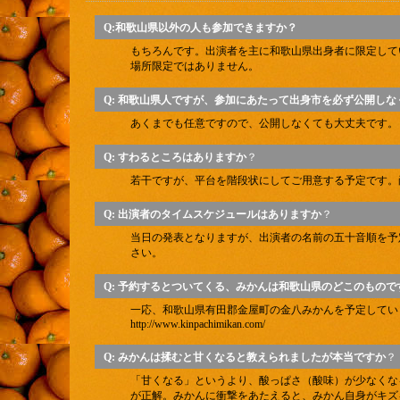
Q:和歌山県以外の人も参加できますか？
もちろんです。出演者を主に和歌山県出身者に限定して
場所限定ではありません。
Q: 和歌山県人ですが、参加にあたって出身市を必ず公開し
あくまでも任意ですので、公開しなくても大丈夫です。
Q: すわるところはありますか
？
若干ですが、平台を階段状にしてご用意する予定です。
Q: 出演者のタイムスケジュールはありますか
？
当日の発表となりますが、出演者の名前の五十音順を予
さい。
Q: 予約するとついてくる、みかんは和歌山県のどこのもので
一応、和歌山県有田郡金屋町の金八みかんを予定してい
http://www.kinpachimikan.com/
Q: みかんは揉むと甘くなると教えられましたが本当ですか
？
「甘くなる」というより、酸っぱさ（酸味）が少なくな
が正解。みかんに衝撃をあたえると、みかん自身がキズ