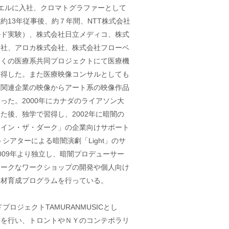
エルに入社、クロマトグラファーとして
約13年従事後、約７年間、NTT株式会社
ルド実験）、株式会社日立メディコ、株式
会社、アロカ株式会社、株式会社フローベ
多くの医療系共同プロジェクトにて医療機
取得した。また医療映像コンサルとしても
療関連企業の映像からアート系の映像作品
った。2000年にカナダのライアソン大
た後、独学で習得し、2002年に暗闇の
・イン・ザ・ダーク」の企業向けサポート
トシアターによる暗闇演劇「Light」のサ
009年より独立し、暗闇プロデューサー
ニークなワークショップの開発や個人向け
人材育成プログラムを行っている。
プロジェクトTAMURANMUSICとし
動を行い、トロントやＮＹのコンテポラリ