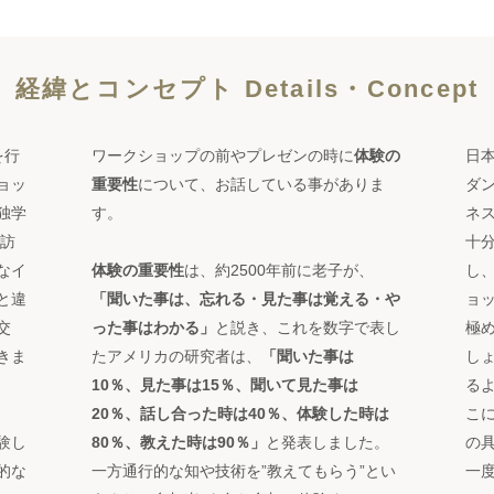
経緯とコンセプト Details・Concept
を行
ワークショップの前やプレゼンの時に
体験の
日
ョッ
重要性
について、
お話している事がありま
ダ
独学
す。
ネ
訪
十
な
イ
体験の重要性
は、約2500年前に老子が、
し
と違
「聞いた事は、忘れる・見た事は覚える・や
ョ
交
った事はわかる」
と説き、これを数字で表し
極
きま
たアメリカの研究者は、
「聞いた事は
し
10％、見た事は15％、聞いて見た事は
る
20％、
話し合った時は40％、体験した時は
こ
験し
80％、教えた時は90％」
と発表しました
。
の
的な
一方通行的な知や技術を”教えてもらう”とい
一