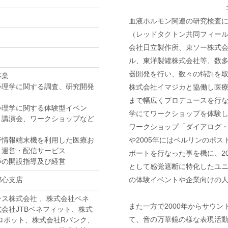
血液ホルモン関連の研究検査に
（レッドタクトン共同フィー
会社日立製作所、東ソー株式
ル、東洋製罐株式会社等、数
器開発を行い、数々の特許を
事業
心理学に関する調査、研究開発
株式会社イマジカと協働し医
まで幅広くプロデュースを行な
心理学に関する体験型イベン
学にてワークショップを体験し
、講演会、ワークショップなど
ワークショップ「ダイアログ
帯情報端末機を利用した医療お
や2005年にはベルリンのポス
・運営・配信サービス
ポートを行なった事を機に、2
等の開設指導及び経営
として感覚遮断に特化したユ
都心支店
の体験イベントや企業向けの
ス株式会社 、株式会社ベネ
また一方で2000年からサウンド
会社JTBベネフィット、株式
て、音の万華鏡の様な表現活
ロボット、株式会社Rバンク、