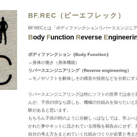
BF.REC（ビーエフレック）
BF.RECとは「ボディファンクションリバースエンジニ
B
ody
F
unction
R
everse
E
ngineeri
ボディファンクション
（
Body Function
）
→身体の働き（身体機能）
リバースエンジニアリング（Reverse engineering）
→モノやソフトを解体しその構造や技術などを分析にす
リバースエンジニアリングは特にソフトの世界では
余り
んが、
子供の頃なら誰しも、機械の仕組みを知りたいと
験があると思います。
もちろん子供の時のように分解しっぱなしでは、
学ぶべ
かれた事やネットに流されている情報を鵜呑みにせず、
自分の考え方を
まとめていく仕組みづくりが必要と考え