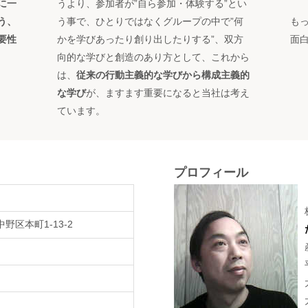
に一
うより、
参加者が”自ら参加・体験する”とい
う、
う事で、
ひとりではなくグループの中で
”何
も
要性
かを学びあったり創り出したりする”、
双方
面
向的な学びと創造のあり方として、これから
は、
従来の行動主義的な学びから構成主義的
な学び
が、
ますます重要になると当社は考え
ています。
プロフィール
中野区本町1-13-2