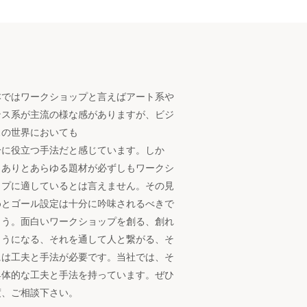
本ではワークショップと言えばアート系や
ンス系が
主流の様な感がありますが、ビジ
スの世界においても
分に役立つ手法だと感じています。
しか
、ありとあらゆる題材が必ずしもワークシ
ップに
適しているとは言えません。
その見
めとゴール設定は十分に吟味されるべきで
ょう。
面白いワークショップを創る、創れ
ようになる、
それを通して人と繋がる、
そ
には工夫と手法が必要です。
当社では、そ
具体的な工夫と手法を持っています。
ぜひ
度、ご相談下さい。