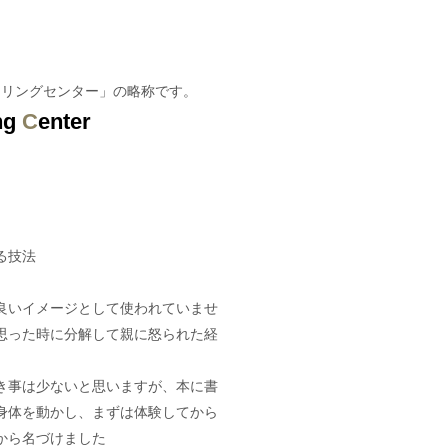
アリングセンター」の略称です。
ng
C
enter
る技法
良いイメージとして使われていませ
思った時に
分解して親に怒られた経
き事は少ないと思いますが、
本に書
身体を動かし、まずは体験してから
から名づけました