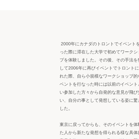
2000年にカナダのトロントでイベント
った際に
滞在した大学で初めてワークシ
プを体験しました。
その後、その手法を
して2006年に再びイベントで
トロントに
れた際、自ら小規模なワークショップ的
ベントを行なった時には以前のイベント
い
参加した方々から自発的な意見が飛び
い、
自分の事として発想している姿に驚
した。
東京に戻ってからも、
そのイベントを体
た人から
新たな発想を得られる様な
具体